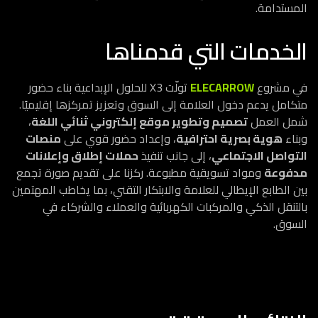
المستدامة.
الخدمات التي قدمناها
في مشروع
ELECARROW
تولّت X3 للحلول الإبداعية بناء حضور
متكامل يدعم دخول العلامة إلى السوق وتعزيز تمركزها إقليميًا.
شمل العمل
تصميم وتطوير موقع إلكتروني ثنائي اللغة
،
وبناء
هوية بصرية احترافية
، وإعداد حضور قوي على
منصات
التواصل الاجتماعي
، إلى جانب تنفيذ
حملات إطلاق وإعلانات
مدفوعة
ومواد تسويقية مطبوعة. ركزنا على تقديم صورة تجمع
بين الطابع الإيطالي للعلامة والابتكار التقني، بما يخاطب المهتمين
بالتنقل الذكي والمركبات الكهربائية والعملاء والشركاء في
السوق.