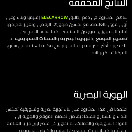
النتائج المحققة
ساهم المشروع في دعم إطلاق
ELECARROW
إقليميًا وبناء وعي
أولي قوي بالعلامة، مع تحسين ظهورها الرقمي وتعزيز تقديمها
أمام الجمهور والموزعين المحتملين. كما ساعد الدمج بين
تصميم الموقع
و
الهوية البصرية
و
الحملات التسويقية
في
بناء صورة أكثر احترافية وحداثة، وترسيخ مكانة العلامة في سوق
المركبات الكهربائية.
الهوية البصرية
اعتمدنا في هذا المشروع على بناء تجربة بصرية وتسويقية تعكس
الأداء والابتكار والاعتمادية. من تصميم الموقع والهوية إلى
المواد التسويقية والحملات، تم تطوير كل عنصر ليبرز مزايا العلامة
ويقدّمها كخيار حديث يجمع بين التقنية والكفاءة وسهولة