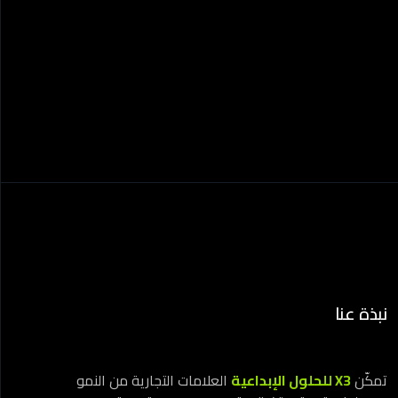
نبذة عنا
تمكّن
X3 للحلول الإبداعية
العلامات التجارية من النمو