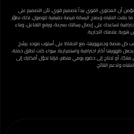
داعية نؤمن أن المحتوى القوي يبدأ بتصميم قوي، لأن التصميم على
 يلفت الانتباه ويمنح الرسالة فرصة حقيقية للوصول. لذلك نطوّر
ترافية تساعدك على إيصال رسالتك بسرعة، ورفع التفاعل، وبناء
وية علامتك التجارية.
سب كل منصة وجمهورها، مع الحفاظ على أسلوب موحد يرسّخ
ويجعل ظهورها أكثر احترافية واستمرارية. سواء كنت تطلق حملة،
منتجًا، أو تحتاج إلى حضور يومي منظم، فإننا نحوّل أفكارك إلى
باه وتدعم النتائج.