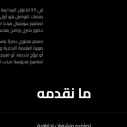
في X3 للحلول الإب
منصات التواصل هو أول ما
تصاميم سوشيال ميديا اح
حضور بصري واضح يعكس ه
نصمم محتوى بصريًا ينا
صورة العلامة التجارية 
أو تروّج لخدمة، أو تعرض 
تصاميم مدروسة تجذب الانت
ما نقدمه
تصاميم منشورات احترافية