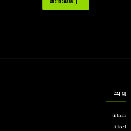
0521328883
روابط
خدماتنا
اعمالنا