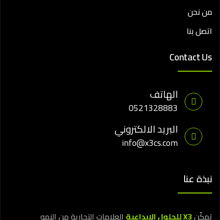
من نحن
اتصل بنا
Contact Us
الهاتف
0521328883
البريد الالكتروني
info@x3cs.com
نبذة عنا
تمكّن
X3 للحلول الإبداعية
العلامات التجارية من النمو