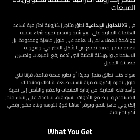
المبيعات
في
X3 للحلول الإبداعية
نطوّر متاجر إلكترونية احترافية تساعد
العلامات التجارية على البيع بثقة وتقديم تجربة شراء سلسة
وواضحة للعملاء. نحن لا نعتمد على حلول جاهزة ومحدودة، بل
نصمم متاجر رقمية تجمع بين الشكل الاحترافي، وسهولة
الاستخدام، والهيكلة الذكية التي تدعم رفع المبيعات وتحسين
معدلات التحويل
سواء كنت تطلق متجرًا جديدًا أو تطور منصة قائمة، فإننا نبني
حلول تجارة إلكترونية مرنة تناسب طبيعة نشاطك ومنتجاتك
وأهدافك التجارية. من إدارة المنتجات والدفع والشحن إلى تجربة
المستخدم والربط مع الأدوات التسويقية، نساعدك على إنشاء متجر
إلكتروني جاهز للنمو ويوفر أساسًا قويًا للتوسع وبناء حضور رقمي
أكثر احترافية.
What You Get