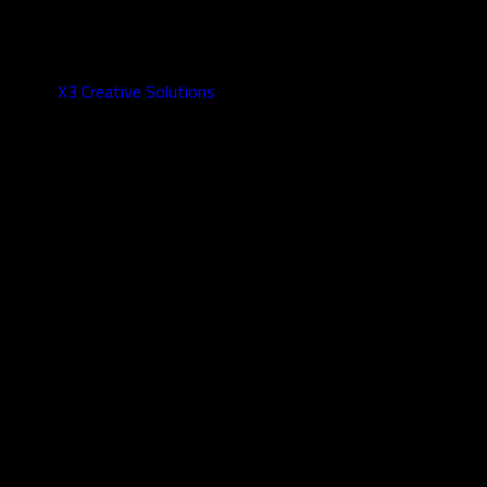
X3 Creative Solutions
– All rights reserved
© 2026