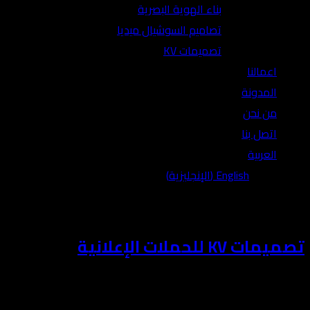
بناء الهوية البصرية
تصاميم السوشيال ميديا
تصميمات KV
اعمالنا
المدونة
من نحن
اتصل بنا
العربية
English
(
الإنجليزية
)
أبريل 19, 2025
تصميمات KV للحملات الإعلانية
نعتبر الـ KV مجرد تصميم ثابت، بل نراه العنصر البصري الأساسي الذي يربط الفكرة الإعلانية بالرسالة والهوية والانطباع العام للحملة…