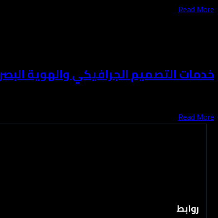
Read More
يوليو 7, 2023
خدمات التصميم الجرافيكي والهوية البصر
نمنح علامتك التجارية حضورًا بصريًا قويًا من خلال تصميمات إبدا
Read More
روابط