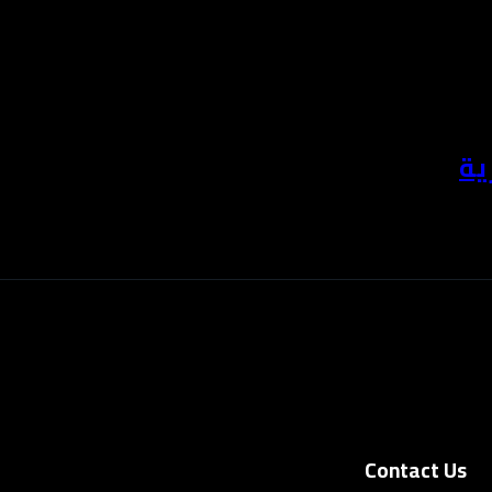
ية
عية وهوية بصرية مميزة ومحتوى بصري احترافي يعكس قيمة نشاطك ويجذ
Contact Us