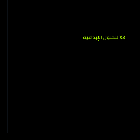
تمكّن
X3 للحلول الإبداعية
العلامات التجارية من النمو
عبر حلول رقمية مبتكرة، وتصميم جريء، وتسويق
استراتيجي يصنع الفرق. نمزج بين الإبداع والتقنية لنبتكر
تجارب مؤثرة تحقق نتائج ملموسة وتدفع الأعمال إلى
الأمام.