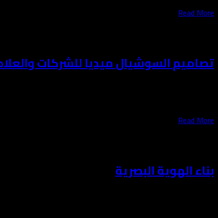
Read More
أبريل 19, 2025
تصاميم السوشيال ميديا للشركات والعلاما
الرسالة فرصة حقيقية للوصول. لذلك نطوّر تصاميم سوشيال ميديا احترا
Read More
أبريل 19, 2025
بناء الهوية البصرية
علامتك أمام جمهورها. لذلك نعمل على بناء هوية بصرية قوية تعكس 